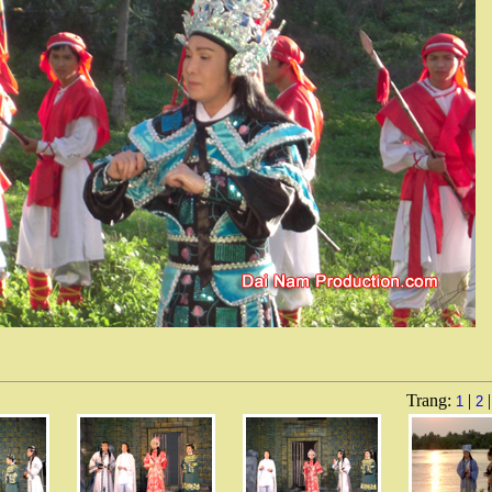
Trang:
|
1
2