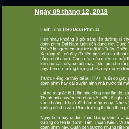
Ngày 09 tháng 12, 2013
Hành Trình Theo Đoàn Phim 11.
Hẹn nhau khoảng 8 giờ sáng lên đường đi ch
đoàn phim Đại Nam luôn đến đúng giờ. Đúng 
Tài xế là người em trai trẻ tuổi tên Tuấn. Chi
Xe rộng rãi, có đầy đủ tiện nghi cho sự thoải
bằng chất nhựa. Cánh cửa của chiếc xe mỗi l
kín như các cửa xe bên này. Tiên tạm cho rằng
này. Tiên cứ tưởng tượng chiếc này mà lên fre
Trước kiếng xe thấy để là HTV7. Tuấn có giấy ph
đoàn phim hay đài truyền hình nhà nước thì m
Lái xe ra quốc lộ 1, lần nào cũng như lần đó, 
Thanh nói chuyện với nhau về thiết kế nghe rất
vào khoảng 10 giờ để bấm máy quay. Như vậy 
không có cho vào. Phim trường thì tính theo gi
Ngày hôm nay đi đến Thác Giang Điền ở ... đ
đường có tên là "Cơm Tấm Thuận Kiều". Vì s
đoàn phim này. Quán bên đường nhưng rất khan