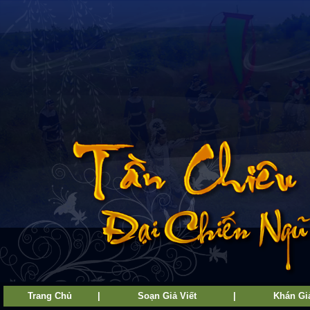
Trang Chủ
|
Soạn Giả Viết
|
Khán Giả