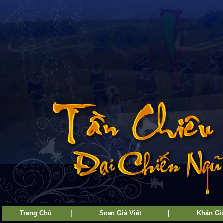
Trang Chủ
|
Soạn Giả Viết
|
Khán Giả