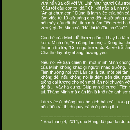
vừa nể vừa đối với Vũ Linh như người Cậu tro
"Cậu tới đâu con tới đó." Chỉ khi nào a Linh nói
"Ăn gì chưa con." Đúng là làm việc của bên cả
làm việc từ 10 giờ sáng cho đến 4 giờ sáng n
nói mấy câu rất thật tình mà làm Tiên cười ha 
vừa ý gì đó, Minh nói "Hát lại từ đầu hả Cậu?"
Con bé của Minh dễ thương lắm. Thấy ba làm v
kem. Minh nói, "Ba đang làm việc. Xong ba ch
thì anh trả lời, "Con ngủ trước đi. Ba về trễ
Cha thì đầy nhẹ nhàng thương yêu.
Nếu nói về trận chiến thì một mình Minh chốn
của Minh không khác gì người nhạc trưởng. Khi 
Tiên thường nói với Lân ca là thu một bài tâ
không dễ, nếu không nói là đếm trên đầu ng
tuồng cải lương cho nên mỗi lần nói chuyện vớ
đó là ... vậy há cưng. Giúp anh đi cưng." Tiên
tui. Thằng Minh mà giận lên là khổ nên anh sợ
Làm việc ở phòng thu cho kịch bản cải lương ph
nên Tiên rất thích quay cảnh ở phòng thu.
==================================
* Vào tháng 4, 2014, chú Hùng đã qua đời do 