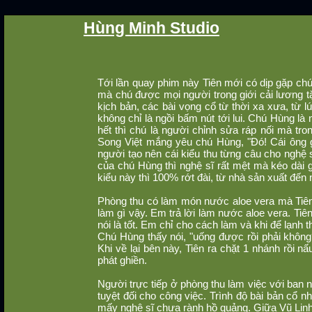
Hùng Minh Studio
Tới lần quay phim này Tiên mới có dịp gặp ch
mà chú được mọi người trong giới cải lương tặ
kịch bản, các bài vọng cổ từ thời xa xưa, từ 
không chỉ là ngồi bấm nút tới lui. Chú Hùng là
hết thì chú là người chỉnh sửa ráp nối mà tr
Song Việt mắng yêu chú Hùng, "Đó! Cái ông gi
người tạo nên cái kiểu thu từng câu cho nghệ sĩ
của chú Hùng thì nghệ sĩ rất mệt mà kéo dài giờ 
kiểu này thì 100% rớt đài, từ nhà sản xuất đến 
Phòng thu có làm món nước aloe vera mà Tiên 
làm gì vậy. Em trả lời làm nước aloe vera. Ti
nói là tốt. Em chỉ cho cách làm và khi để lạnh 
Chú Hùng thấy nói, "uống được rồi phải không?
Khi về lại bên này, Tiên ra chặt 1 nhánh rồi nấ
phát ghiền.
Người trực tiếp ở phòng thu làm việc với ban n
tuyệt đối cho công việc. Trình độ bài bản cổ 
mấy nghệ sĩ chưa rành hồ quảng. Giữa Vũ Linh 